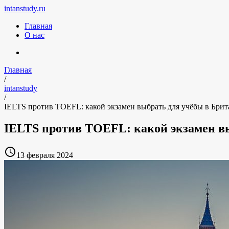
intanstudy.ru
Главная
О нас
Главная
/
intanstudy
/
IELTS против TOEFL: какой экзамен выбрать для учёбы в Бри
IELTS против TOEFL: какой экзамен в
access_time
13 февраля 2024